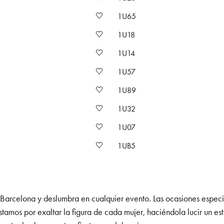
1U65
1U18
1U14
1U57
1U89
1U32
1U07
1UB5
e Barcelona y deslumbra en cualquier evento. Las ocasiones especi
amos por exaltar la figura de cada mujer, haciéndola lucir un esti