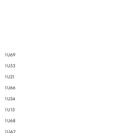
1U69
1U53
1U21
1U66
1U34
1U13
1U68
1UA2