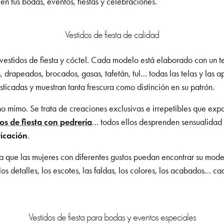
n tus bodas, eventos, fiestas y celebraciones.
Vestidos de fiesta de calidad
s vestidos de fiesta y cóctel. Cada modelo está elaborado con un
s, drapeados, brocados, gasas, tafetán, tul… todas las telas y las a
sticadas y muestran tanta frescura como distinción en su patrón.
 mimo. Se trata de creaciones exclusivas e irrepetibles que expon
os de fiesta con pedrería
… todos ellos desprenden sensualidad 
ticación
.
que las mujeres con diferentes gustos puedan encontrar su modelo
, los detalles, los escotes, las faldas, los colores, los acabados…
Vestidos de fiesta para bodas y eventos especiales