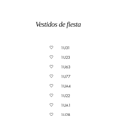
Vestidos de fiesta
1U31
1U23
1U63
1U77
1UA4
1U22
1UA1
1U28