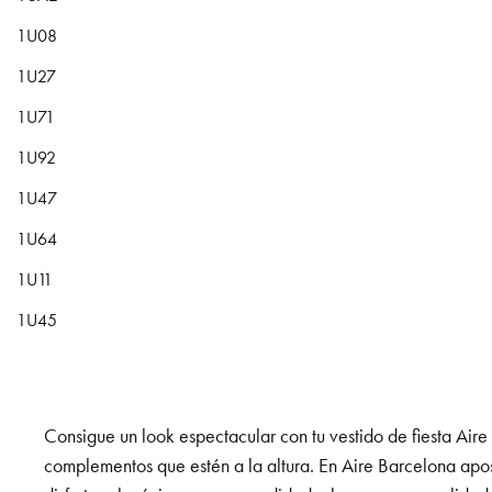
1U08
1U27
1U71
1U92
1U47
1U64
1U11
1U45
Consigue un look espectacular con tu vestido de fiesta Air
complementos que estén a la altura. En Aire Barcelona apost