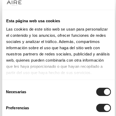
está destinada a que a mulher luza feminidade.
Vestidos de festa para casamentos e eventos especiais
Esta página web usa cookies
Las cookies de este sitio web se usan para personalizar
A sensualidade e o formalismo fundem-se, garantindo um
el contenido y los anuncios, ofrecer funciones de redes
visual de alto impacto. Para eventos diurnos, os
vestidos de
sociales y analizar el tráfico. Además, compartimos
festa de dia
, os
vestidos de festa midi
ou modelos à altura
información sobre el uso que haga del sitio web con
do joelho são ideais para temperaturas mais altas, sobretudo
nuestros partners de redes sociales, publicidad y análisis
de manhã, como num batizado ou numa comunhão. Com os
web, quienes pueden combinarla con otra información
acessórios certos, brilhará intensamente. Dispomos também
que les haya proporcionado o que hayan recopilado a
partir del uso que haya hecho de sus servicios.
de outras opções: os
vestidos de festa para a noite
ou os
vestidos de festa longos
são perfeitos para galas e para
Selección
qualquer celebração que exija formalidade. Não é por
Necesarias
de
acaso que são os preferidos das convidadas de casamento!
consentimiento
Apaixonar-se-á pelas saias com abertura, pelos decotes
Preferencias
deep-plunge
, pelas costas trabalhadas, pelos broches cheios