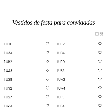
Vestidos de festa para convidadas
1U11
1U42
1U54
1U34
1UB2
1U10
1U53
1UB3
1U28
1UA2
1U32
1UA4
1U27
1U13
1U64
1U14