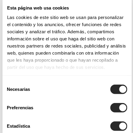
Esta página web usa cookies
Tecidos e estilos nos nossos vestidos para noivas
Las cookies de este sitio web se usan para personalizar
el contenido y los anuncios, ofrecer funciones de redes
Os vestidos de noiva Aire Barcelona incorporam
sociales y analizar el tráfico. Además, compartimos
acabamentos e aplicações de destaque e estilos dignos de
información sobre el uso que haga del sitio web con
admiração; quer se trate de
vestidos de noiva sereia
, que
nuestros partners de redes sociales, publicidad y análisis
abraçam o busto e as ancas, envolvendo o corpo
web, quienes pueden combinarla con otra información
suavemente e com a quantidade certa de ousadia.
que les haya proporcionado o que hayan recopilado a
partir del uso que haya hecho de sus servicios.
Entre as nossas coleções de vestidos de noiva Aire Atelier,
Aire Barcelona, Aire Boho, Aire Royale e Aire Diamond, não
Selección
só encontrará uma grande variedade de designs — desde
Necesarias
de
vestidos de noiva princesa
, ideais para noivas que sonham
consentimiento
com um visual digno de conto de fadas, até
vestidos de
Preferencias
noiva de corte em A
, que oferecem uma elegância
intemporal e favorecem todos os tipos de corpo. Também
Estadística
disponibilizamos tecidos leves cuidadosamente escolhidos