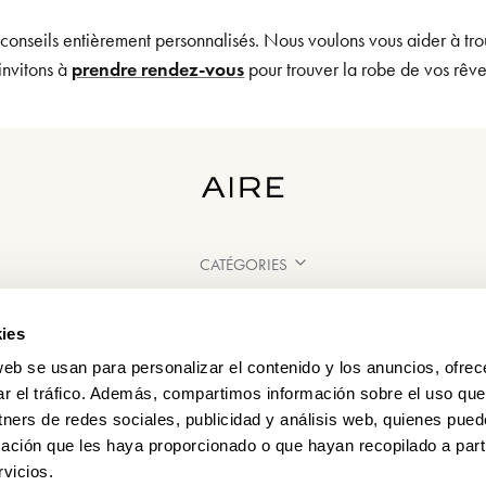
 conseils entièrement personnalisés. Nous voulons vous aider à tro
invitons à
prendre rendez-vous
pour trouver la robe de vos rêv
CATÉGORIES
BESOIN D'AIDE ?
ies
POINT DE VENTE
web se usan para personalizar el contenido y los anuncios, ofrec
ar el tráfico. Además, compartimos información sobre el uso que
tners de redes sociales, publicidad y análisis web, quienes pue
ación que les haya proporcionado o que hayan recopilado a parti
vicios.