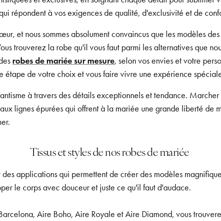
ui répondent à vos exigences de qualité, d'exclusivité et de confo
e cœur, et nous sommes absolument convaincus que les modèles des
Vous trouverez la robe qu'il vous faut parmi les alternatives que 
 des
robes de mariée sur mesure
, selon vos envies et votre perso
étape de votre choix et vous faire vivre une expérience spéciale
ntisme à travers des détails exceptionnels et tendance. Marcher j
aux lignes épurées qui offrent à la mariée une grande liberté de m
her.
Tissus et styles de nos robes de mariée
t des applications qui permettent de créer des modèles magnifiques 
pper le corps avec douceur et juste ce qu'il faut d'audace.
e Barcelona, Aire Boho, Aire Royale et Aire Diamond, vous trouve