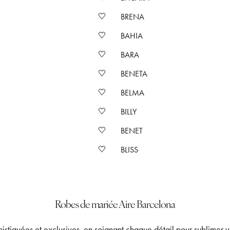
BRENA
BAHIA
BARA
BENETA
BELMA
BILLY
BENET
BLISS
Robes de mariée Aire Barcelona
stiquées et exclusives, en soignant chaque détail pour sublimer v