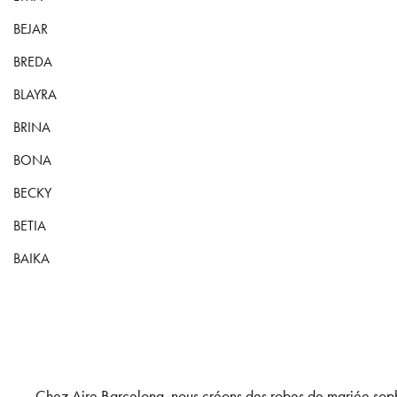
BEJAR
BREDA
BLAYRA
BRINA
BONA
BECKY
BETIA
BAIKA
Chez Aire Barcelona, nous créons des robes de mariée sophi