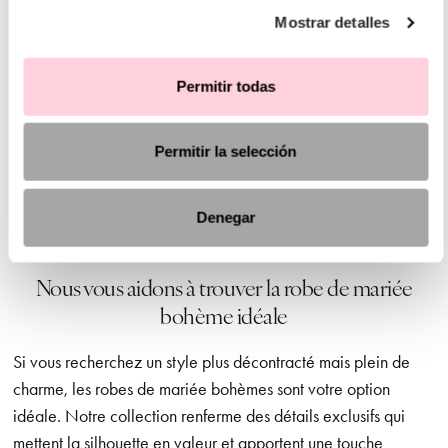
radieuse le jour de votre mariage. Parfaites pour différents
Mostrar detalles
types de mariage, des cérémonies à l'air libre aux
célébrations plus intimes, ces robes offrent confort et
Permitir todas
mouvement grâce à leurs tissus légers. Il peut être
recommandé d'opter pour des coiffures naturelles, comme
des ondulations douces ou des tresses, et de compléter votre
Permitir la selección
look avec des compléments subtils et délicats, notamment des
boucles d'oreilles de mariée ou des peignes vintage qui
Denegar
rehausseront votre beauté naturelle.
Nous vous aidons à trouver la robe de mariée
bohème idéale
Si vous recherchez un style plus décontracté mais plein de
charme, les robes de mariée bohèmes sont votre option
idéale. Notre collection renferme des détails exclusifs qui
mettent la silhouette en valeur et apportent une touche