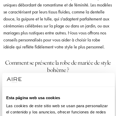
uniques débordant de romantisme et de féminité. Les modèles
se caractérisent par leurs tissus fluides, comme la dentelle
douce, la guipure et le tulle, qui s'adaptent parfaitement aux
cérémonies célébrées sur la plage ou dans un jardin, ou aux
mariages plus rustiques entre autres. Nous vous offrons nos
conseils personnalisés pour vous aider à choisir la robe
idéale qui reflète fidèlement votre style le plus personnel.
Comment se présente la robe de mariée de style
bohème ?
Les robes de mariée de style bohème sont reconnaissables à
leurs détails uniques, comme les broderies délicates, les
transparences discrètes et les finitions en dentelle. Notre
Esta página web usa cookies
collection renferme des robes de mariée bohèmes
Las cookies de este sitio web se usan para personalizar
romantiques avec une touche de légèreté et de féminité.
el contenido y los anuncios, ofrecer funciones de redes