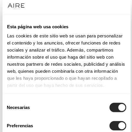
COMMENT PRENDRE RENDEZ-VOUS POUR ESSAYER
UNE ROBE?
Esta página web usa cookies
Las cookies de este sitio web se usan para personalizar
COMBIEN DE TEMPS À L'AVANCE DOIS-JE PRENDRE
el contenido y los anuncios, ofrecer funciones de redes
MON PREMIER RENDEZ-VOUS?
sociales y analizar el tráfico. Además, compartimos
información sobre el uso que haga del sitio web con
nuestros partners de redes sociales, publicidad y análisis
web, quienes pueden combinarla con otra información
DOIT-ON OBLIGATOIREMENT PRENDRE RENDEZ-
que les haya proporcionado o que hayan recopilado a
VOUS?
partir del uso que haya hecho de sus servicios.
Selección
Necesarias
de
DOIS-JE APPORTER QUELQUE CHOSE LORS MON
RENDEZ-VOUS?
consentimiento
Preferencias