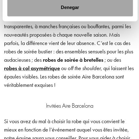
de soirée et de cocktail Aire Barcelona proposent des
Denegar
manches très différentes :
robes de soirée à manches
longues
, à manches courtes, à manches en dentelle ou
transparentes, à manches françaises ou bouffantes, parmi les
nouveautés proposées à chaque nouvelle saison. Mais
parfois, la différence vient de leur absence. C’est le cas des
robes de soirée bustier : des ensembles sensuels pour les plus
audacieuses ; des
robes de soirée à bretelles
; ou des
robes à col asymétrique
ou
off the shoulder
, qui laissent les
épaules visibles. Les robes de soirée Aire Barcelona sont
véritablement exquises !
Invitées Aire Barcelona
Si vous avez du mal à choisir la robe qui vous convient le
mieux en fonction de l’événement auquel vous êtes invitée,
notre équipe saura vous conseiller. Pour vous aider à choisir