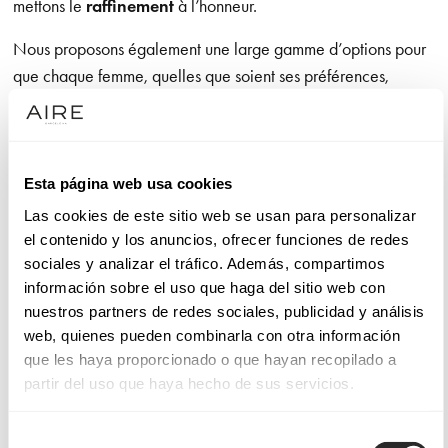
mettons le
raffinement
à l’honneur.
Nous proposons également une large gamme d’options pour
que chaque femme, quelles que soient ses préférences,
trouve le modèle qui lui convient dans notre catalogue. Toutes
nos créations ont un point commun : une
féminité
sans
pareille. Coupes, détails, décolleté, jupe, couleurs, finitions…
Chaque élément des robes Aire Barcelona est pensé pour
Esta página web usa cookies
respirer la féminité.
Las cookies de este sitio web se usan para personalizar
el contenido y los anuncios, ofrecer funciones de redes
sociales y analizar el tráfico. Además, compartimos
Robes de soirée pour mariages et événements spéciaux
información sobre el uso que haga del sitio web con
nuestros partners de redes sociales, publicidad y análisis
La sensualité et le formalisme se mêlent pour garantir un look
web, quienes pueden combinarla con otra información
à fort impact. Pour les événements diurnes, les
robes de
que les haya proporcionado o que hayan recopilado a
cocktail de jour
, les
robes de cocktail midi
ou celles à
partir del uso que haya hecho de sus servicios.
hauteur de genou sont idéales lorsque les températures
grimpent, notamment le matin, lors d’un baptême ou d’une
Selección