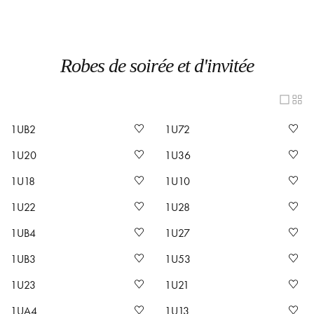
Robes de soirée et d'invitée
1UB2
1U72
1U20
1U36
1U18
1U10
1U22
1U28
1UB4
1U27
1UB3
1U53
1U23
1U21
1UA4
1U13