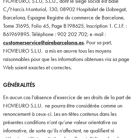
NOVIEURO, S.L.U, S.L.U., dont le siège social est basé
C/Narcis Monturiol, 130, 08902 Hospitalet de Llobregat,
Barcelona, Espagne Registre du commerce de Barcelone,
Tome 31695, Folio 45, Page B198625, Inscription 1. C.I.F. :
B61969895. Téléphone : 902 202 702; e-mail :
customerservice@airebarcelona.es
. Pour sa part,
NOVIEURO S.L.U. a mis en œuvre tous les moyens
raisonnables pour que les informations obtenues via sa page
Web soient exactes et correctes.
GÉNÉRALITÉS
En aucun cas l’absence d’exercice de ses droits de la part de
NOVIEURO S.L.U. ne pourra être considérée comme un
renoncement à ceux-ci. Les en-têtes contenus dans les
présentes conditions n’ont qu’une valeur orientative ou
informative, de sorte qu’ils n’affectent, ne qualifient ni