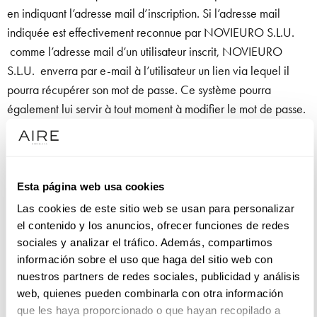
en indiquant l’adresse mail d’inscription. Si l’adresse mail
indiquée est effectivement reconnue par NOVIEURO S.L.U.
comme l’adresse mail d’un utilisateur inscrit, NOVIEURO
S.L.U. enverra par e-mail à l’utilisateur un lien via lequel il
pourra récupérer son mot de passe. Ce système pourra
également lui servir à tout moment à modifier le mot de passe.
LIMITATIONS DE RESPONSABILITÉ
NOVIEURO S.L.U. sera uniquement et exclusivement
Esta página web usa cookies
responsable des dommages et préjudices découlant d’actes
Las cookies de este sitio web se usan para personalizar
réalisés et d’informations fournies par ses soins. Conformément
el contenido y los anuncios, ofrecer funciones de redes
aux dispositions du Code Civil espagnol, l’entreprise ne sera
sociales y analizar el tráfico. Además, compartimos
pas responsable d’actes réalisés par des tiers. Conformément
información sobre el uso que haga del sitio web con
aux dispositions de la législation en vigueur, NOVIEURO
nuestros partners de redes sociales, publicidad y análisis
S.L.U. pourra déposer plainte pour non-respect des présentes
web, quienes pueden combinarla con otra información
conditions générales, et pour tout acte extra-contractuel
que les haya proporcionado o que hayan recopilado a