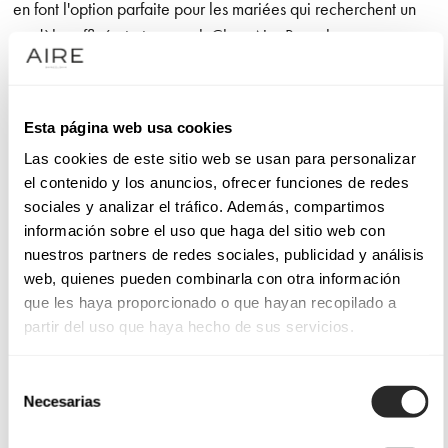
en font l'option parfaite pour les mariées qui recherchent un
modèle raffiné et atemporel. Chez Aire Barcelona, nous
réinterprétons le style classique avec des tissus de grande
qualité, des coupes impeccables et des détails qui font toute
la différence. Des jupes droites aux silhouettes A-line, chaque
Esta página web usa cookies
création est pensée pour sublimer la beauté et la féminité de
Las cookies de este sitio web se usan para personalizar
la mariée.
el contenido y los anuncios, ofrecer funciones de redes
sociales y analizar el tráfico. Además, compartimos
Nos robes de mariée de style classique
información sobre el uso que haga del sitio web con
nuestros partners de redes sociales, publicidad y análisis
Les détails sont essentiels dans une robe de mariée classique.
web, quienes pueden combinarla con otra información
Les dentelles délicates, les manches longues aux
que les haya proporcionado o que hayan recopilado a
partir del uso que haya hecho de sus servicios.
transparences subtiles et les décolletés élégants apportent
distinction et originalité à chaque modèle. Les coupes
Selección
princesse, sirène ou A-line mettent votre silhouette en valeur
Necesarias
de
et vous apportent une touche de distinction et de
consentimiento
sophistication.