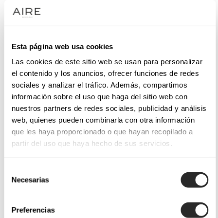
Vestidos de novia clásicos Aire Barcelona
La característica principal de este estilo es tu atemporalidad.
La elegancia y sofisticación de los vestidos de novia clásico
Esta página web usa cookies
los convierten en una elección perfecta para las novias que
Las cookies de este sitio web se usan para personalizar
buscan un diseño refinado y atemporal. En Aire Barcelona,
el contenido y los anuncios, ofrecer funciones de redes
reinterpretamos el estilo clásico con tejidos de alta calidad,
sociales y analizar el tráfico. Además, compartimos
cortes impecables y detalles que marcan la diferencia. Desde
información sobre el uso que haga del sitio web con
faldas rectas hasta siluetas líneas A, cada creación está
nuestros partners de redes sociales, publicidad y análisis
pensada para realzar la belleza y feminidad de la novia.
web, quienes pueden combinarla con otra información
que les haya proporcionado o que hayan recopilado a
partir del uso que haya hecho de sus servicios.
Nuestros vestidos de novia estilo clásico
Los detalles son clave en un vestido clásico de novia. Encajes
Selección
Necesarias
de
delicados, mangas largas con transparencias sutiles y escotes
consentimiento
elegantes aportan distinción y originalidad a cada diseño. Los
cortes princesa, sirena o en A favorecerán tu silueta,
Preferencias