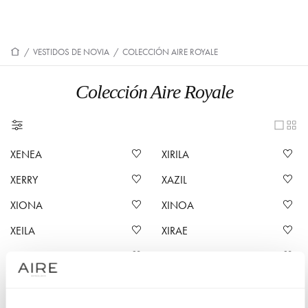
/
VESTIDOS DE NOVIA
/
COLECCIÓN AIRE ROYALE
Colección Aire Royale
XENEA
XIRILA
XERRY
XAZIL
XIONA
XINOA
XEILA
XIRAE
XIMAY
XIARA
XINEA
XIORA
XIOMAR
XENAY