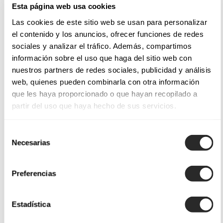
Esta página web usa cookies
XENA
XELIN
Las cookies de este sitio web se usan para personalizar
el contenido y los anuncios, ofrecer funciones de redes
XARIS
XILMA
sociales y analizar el tráfico. Además, compartimos
KIMORA
KAMAL
información sobre el uso que haga del sitio web con
nuestros partners de redes sociales, publicidad y análisis
web, quienes pueden combinarla con otra información
que les haya proporcionado o que hayan recopilado a
partir del uso que haya hecho de sus servicios.
Aire Royale aúna una dosis de
fantasía nupcial
con diseños
exuberantes y sensuales. Los
vestidos sirena
, con corsés de
Selección
efecto desnudo, se enriquecen con flores en diversos tamaños
Necesarias
de
que se prolongan hacia la falda resaltando la feminidad de la
consentimiento
mujer.
El espíritu romántico de la línea se refleja en los
vestidos
Preferencias
princesa de tul
, decorados con ramas, pétalos y
aplicaciones en 3D. Detalles coquetos como tirantes de
Estadística
guipur y pedrería complementan esta colección exuberante,