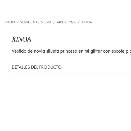
INICIO
/
VESTIDOS DE NOVIA
/
AIRE ROYALE
/
XINOA
XINOA
Vestido de novia silueta princesa en tul glitter con escote
DETALLES DEL PRODUCTO