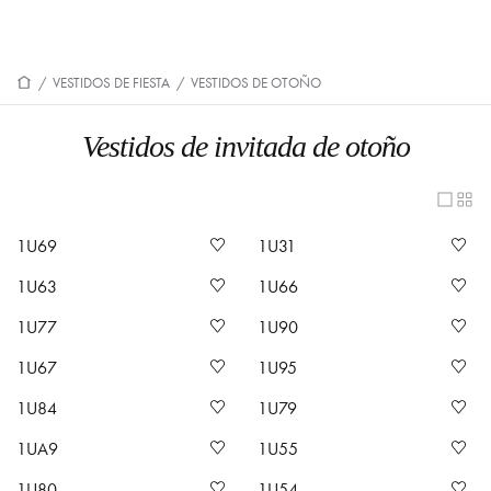
/
VESTIDOS DE FIESTA
/
VESTIDOS DE OTOÑO
Vestidos de invitada de otoño
1U69
1U31
1U63
1U66
1U77
1U90
1U67
1U95
1U84
1U79
1UA9
1U55
1U80
1U54