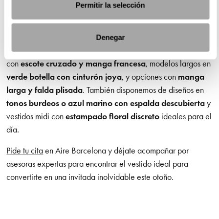
Permitir la selección
Nuestra propuesta de
vestidos de fiesta para otoño
incluye diseños pensados para acompañar la calidez y
Denegar
elegancia de esta estación. Encontrarás vestidos para bodas
con
escote cruzado y manga francesa
, modelos largos en
verde botella con cinturón joya
, y opciones con
manga
larga y falda plisada
. También disponemos de diseños en
tonos burdeos o azul marino con espalda descubierta
y
vestidos midi con
estampado floral discreto
ideales para el
día.
Pide tu cita
en Aire Barcelona y déjate acompañar por
asesoras expertas para encontrar el vestido ideal para
convertirte en una invitada inolvidable este otoño.