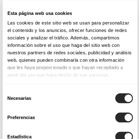
clásico hasta lo contemporáneo, con tirantes finos, anchos,
Esta página web usa cookies
dobles o con encaje. Cada creación está pensada para
ofrecer la máxima comodidad y realzar la silueta de cada
Las cookies de este sitio web se usan para personalizar
el contenido y los anuncios, ofrecer funciones de redes
novia con tejidos de alta calidad y acabados impecables.
sociales y analizar el tráfico. Además, compartimos
información sobre el uso que haga del sitio web con
Estilo atemporal para tu boda
nuestros partners de redes sociales, publicidad y análisis
web, quienes pueden combinarla con otra información
Los vestidos de novia con tirantes son ideales para novias que
que les haya proporcionado o que hayan recopilado a
buscan una estética clásica con un toque moderno. Desde
partir del uso que haya hecho de sus servicios.
cortes princesa hasta siluetas más ajustadas, estos diseños se
adaptan a todo tipo de ceremonias, ya sea una boda en la
Selección
playa, en un entorno rural o en un escenario urbano
Necesarias
de
sofisticado. Ideados principalmente para bodas en climas
consentimiento
cálidos. Pero si desear llevar este diseño para tu boda en un
Preferencias
entorno más frio, nuestras capas y abrigos de novia serán tus
aliados.
Estadística