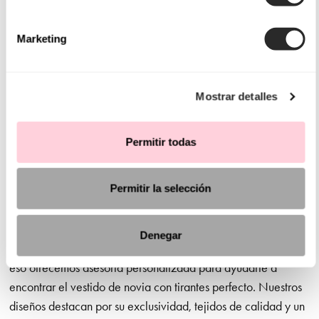
Frescura y estilo en cada detalle
Marketing
Uno de los grandes atributos de los vestidos de novia con
tirantes es su capacidad para brindar frescura sin perder
sofisticación. Los tirantes pueden realzarse con encajes
Mostrar detalles
delicados, pedrería o aplicaciones florales que aportan un
detalle romántico. Además, este tipo de diseño permite una
Permitir todas
mayor sujeción, asegurando comodidad y libertad de
movimiento en cada momento de la celebración.
Permitir la selección
Descubre el vestido de novia ideal para ti
Denegar
En Aire Barcelona, sabemos que cada novia es única, por
eso ofrecemos asesoría personalizada para ayudarte a
encontrar el vestido de novia con tirantes perfecto. Nuestros
diseños destacan por su exclusividad, tejidos de calidad y un