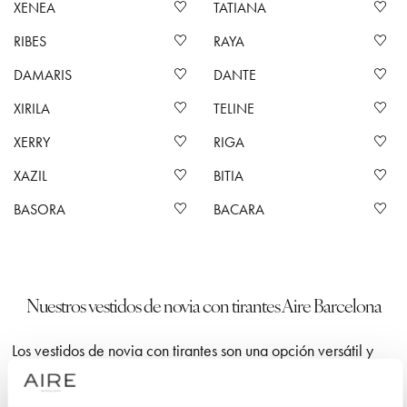
XENEA
TATIANA
RIBES
RAYA
DAMARIS
DANTE
XIRILA
TELINE
XERRY
RIGA
XAZIL
BITIA
BASORA
BACARA
Nuestros vestidos de novia con tirantes Aire Barcelona
Los vestidos de novia con tirantes son una opción versátil y
refinada que se adapta a diferentes estilos de boda. En
nuestra colección, encontrarás diseños que van desde lo