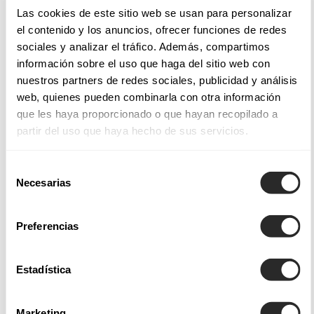
Las cookies de este sitio web se usan para personalizar
el contenido y los anuncios, ofrecer funciones de redes
CORREO ELECTRÓNICO *
sociales y analizar el tráfico. Además, compartimos
información sobre el uso que haga del sitio web con
nuestros partners de redes sociales, publicidad y análisis
web, quienes pueden combinarla con otra información
TELÉFONO MÓVIL *
que les haya proporcionado o que hayan recopilado a
partir del uso que haya hecho de sus servicios.
Selección
Necesarias
de
DATOS DE LA TIENDA
consentimiento
Preferencias
¿ACTUALMENTE TIENE UNA TIENDA O ES UN FUTURO
PROYECTO?
Estadística
Sí, dispongo de tienda
Marketing