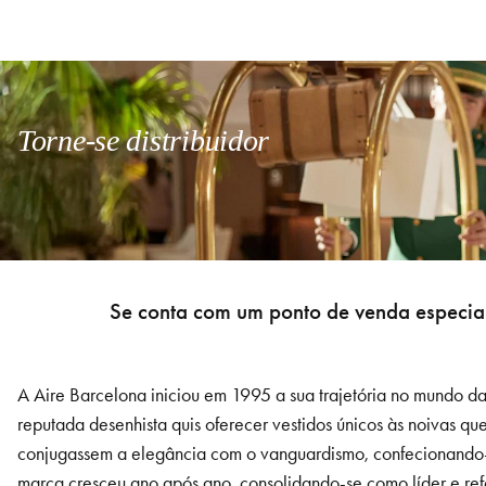
Torne-se distribuidor
Se conta com um ponto de venda especial
A Aire Barcelona iniciou em 1995 a sua trajetória no mundo da
reputada desenhista quis oferecer vestidos únicos às noivas qu
conjugassem a elegância com o vanguardismo, confecionando-o
marca cresceu ano após ano, consolidando-se como líder e refe