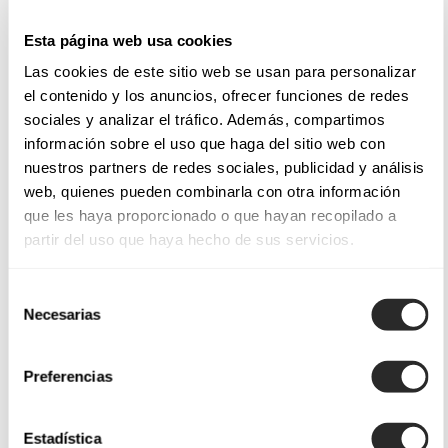
BAIKA
BEGO
Esta página web usa cookies
Las cookies de este sitio web se usan para personalizar
BAHIA
BLISS
el contenido y los anuncios, ofrecer funciones de redes
BLINDA
BITIA
sociales y analizar el tráfico. Además, compartimos
información sobre el uso que haga del sitio web con
nuestros partners de redes sociales, publicidad y análisis
web, quienes pueden combinarla con otra información
A
sensualidade
é a protagonista nos vestidos de noiva Aire
que les haya proporcionado o que hayan recopilado a
partir del uso que haya hecho de sus servicios.
Barcelona. Os
vestidos sereia
desta coleção destacam-se
pelos corpos
com efeito corpete
que se combinam com
decotes caicai e jogam com as transparências. Estes designs
Selección
Necesarias
de
desenham a silhueta da noiva e estilizam as suas curvas,
consentimiento
criando uma imagem inesquecível. Por outro lado, os
vestidos de crepe
que se adornam com
folhos escultóricos
Preferencias
conferem modernidade a estes sóbrios designs. E, para as
noivas mais românticas, os
vestidos princesa
oferecem
Estadística