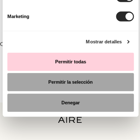
versões com corpos de renda acompanhados por saias de
tule, que escondem uma minissaia debaixo, para oferecer
Marketing
uma experiência mágica com a tendência do
multilook
.
Mostrar detalles
COLEÇÕES VINCULADAS
Permitir todas
Permitir la selección
Denegar