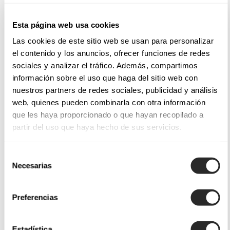
BRANA
BETZA
Esta página web usa cookies
BONA
BENIA
Las cookies de este sitio web se usan para personalizar
el contenido y los anuncios, ofrecer funciones de redes
BEJAR
BELMA
sociales y analizar el tráfico. Además, compartimos
información sobre el uso que haga del sitio web con
nuestros partners de redes sociales, publicidad y análisis
web, quienes pueden combinarla con otra información
La sensualità
è la protagonista negli abiti da sposa Aire
que les haya proporcionado o que hayan recopilado a
Barcelona. Gli
abiti sirena
di questa collezione si
partir del uso que haya hecho de sus servicios.
distinguono per i loro
corsetti
con scollo senza spalline e
giochi di trasparenze. Questi modelli abbracciano la
Selección
silhouette della sposa stilizzandone le curve e creando
Necesarias
de
un’immagine indimenticabile.
consentimiento
Preferencias
Gli
abiti in crêpe
, invece, sono impreziositi da
volant
scultorei
che rinnovano modelli generalmente più semplici.
E, per le spose più romantiche, gli
abiti principessa
Estadística