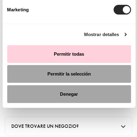
Accetto la
politica di protezione dei dati
Marketing
INVIA
Mostrar detalles
Permitir todas
DOMANDE FREQUENTI
Permitir la selección
COME POSSO FISSARE UN APPUNTAMENTO IN
Denegar
UN NEGOZIO AIRE BARCELONA?
Puoi prendere un appuntamento tramite il seguente pulsante
e il negozio in cui richiedi l'appuntamento ti contatterà per
DOVE TROVARE UN NEGOZIO?
confermare l'appuntamento.