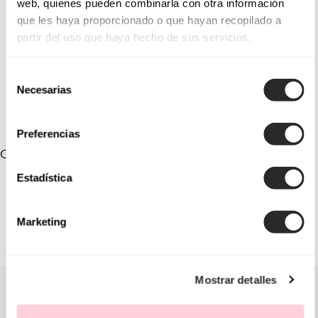
web, quienes pueden combinarla con otra información
que les haya proporcionado o que hayan recopilado a
7QT01TOC00
9QT30TOC00
partir del uso que haya hecho de sus servicios.
9QT32TOC00
9QT34TOC00
Selección
9QT35TOC00
9QT36TOC00
Necesarias
de
consentimiento
Preferencias
COLLEZIONI COLLEGATE
Estadística
Marketing
Mostrar detalles