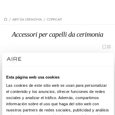
/
ABITI DA CERIMONIA
/
COPRICAPI
Accessori per capelli da cerimonia
1QT02TOC00
1QT04TOC00
1QT05TOC00
1QT08TOC00
1QT10TOC00
1QT21DIA00
Esta página web usa cookies
Las cookies de este sitio web se usan para personalizar
1QT24DIA00
1QT29TOC00
el contenido y los anuncios, ofrecer funciones de redes
1QT31TOC00
1QT33TOC00
sociales y analizar el tráfico. Además, compartimos
información sobre el uso que haga del sitio web con
1QT34TOC00
1QT35TOC00
nuestros partners de redes sociales, publicidad y análisis
1QT39TOC00
4QT18TOC00