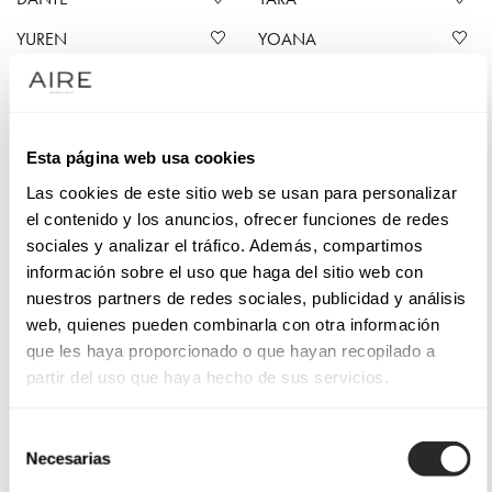
YUREN
YOANA
YAIZA
Esta página web usa cookies
Las cookies de este sitio web se usan para personalizar
YORK
el contenido y los anuncios, ofrecer funciones de redes
sociales y analizar el tráfico. Además, compartimos
YAEL
YASMIN
información sobre el uso que haga del sitio web con
nuestros partners de redes sociales, publicidad y análisis
web, quienes pueden combinarla con otra información
que les haya proporcionado o que hayan recopilado a
Con la collezione 2025 Aire Atelier si consolida nella moda
partir del uso que haya hecho de sus servicios.
da sposa come una linea
d’avanguardia,
presentando
modelli realizzati con cura che dettano tendenza. Una linea
Selección
Necesarias
caratterizzata da
fiori
,
asimmetria
e
squisiti ricami
de
consentimiento