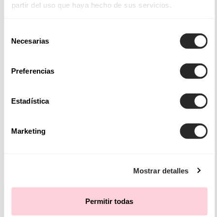
partir del uso que haya hecho de sus servicios.
ACCESSORI
CALZATURE
Selección
Necesarias
ACCONCIATURA
de
consentimiento
Preferencias
COCKTAIL
Estadística
VEDERE ABITI DA FESTA
OCCASIONI
Marketing
GIORNO
SERA
COCKTAIL
Mostrar detalles
GALA
Permitir todas
TAGLI