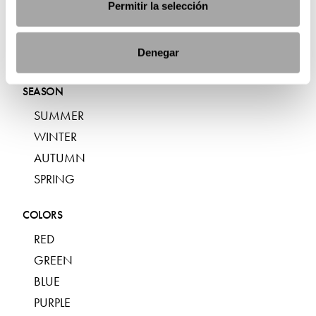
Permitir la selección
MIDI
LONG
Denegar
ASYMMETRIC
SEASON
SUMMER
WINTER
AUTUMN
SPRING
COLORS
RED
GREEN
BLUE
PURPLE