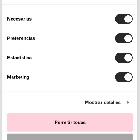
ACCESSORIES
Selección
SHOES
Necesarias
de
HAIR ORNAMENTS
consentimiento
Preferencias
PARTY
Estadística
VIEW PARTY DRESSES
Marketing
OCCASIONS
DAY
EVENING
Mostrar detalles
COCKTAIL
GALA
Permitir todas
CUTS