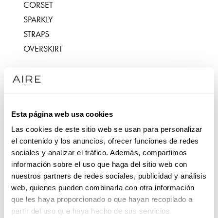
CORSET
SPARKLY
STRAPS
OVERSKIRT
NECKLINES
STRAPLESS
SQUARE NECKLINE
Esta página web usa cookies
V-NECK
Las cookies de este sitio web se usan para personalizar
SWEETHEART NECKLINE
el contenido y los anuncios, ofrecer funciones de redes
sociales y analizar el tráfico. Además, compartimos
FABRICS
información sobre el uso que haga del sitio web con
TULLE
nuestros partners de redes sociales, publicidad y análisis
web, quienes pueden combinarla con otra información
MIKADO
que les haya proporcionado o que hayan recopilado a
CREPE
partir del uso que haya hecho de sus servicios.