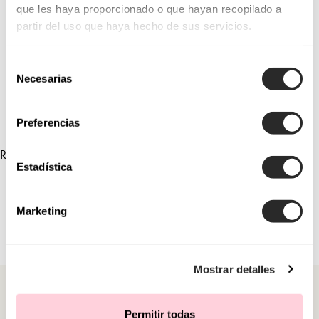
que les haya proporcionado o que hayan recopilado a
1U30
1U55
partir del uso que haya hecho de sus servicios.
1U79
1UA7
Selección
1U01
1U40
Necesarias
de
consentimiento
Preferencias
RELATED COLLECTIONS
Estadística
Marketing
Mostrar detalles
Permitir todas