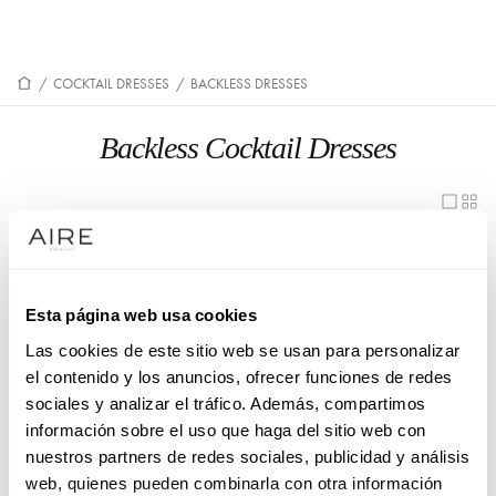
/
COCKTAIL DRESSES
/
BACKLESS DRESSES
Backless Cocktail Dresses
1UB2
1UB1
1U42
1U44
Esta página web usa cookies
1U22
1U71
Las cookies de este sitio web se usan para personalizar
1U57
1U58
el contenido y los anuncios, ofrecer funciones de redes
sociales y analizar el tráfico. Además, compartimos
1U06
1U12
información sobre el uso que haga del sitio web con
1U63
1U36
nuestros partners de redes sociales, publicidad y análisis
web, quienes pueden combinarla con otra información
1U34
1UA6