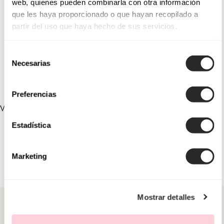
web, quienes pueden combinarla con otra información
que les haya proporcionado o que hayan recopilado a
9U49
8U96
partir del uso que haya hecho de sus servicios.
1U63
1U34
Selección
1U79
1UB1
Necesarias
de
consentimiento
Preferencias
VERLINKTE SAMMLUNGEN
Estadística
Marketing
Mostrar detalles