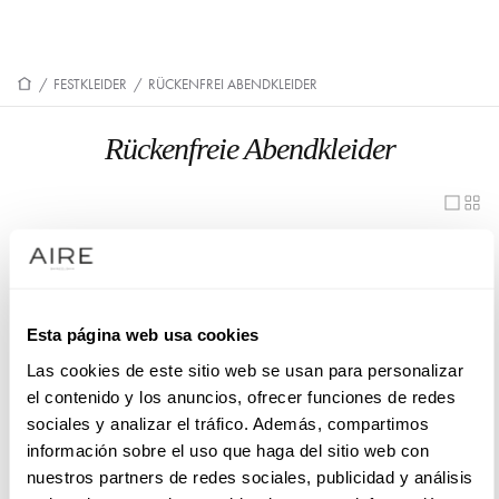
/
FESTKLEIDER
/
RÜCKENFREI ABENDKLEIDER
Rückenfreie Abendkleider
1UB2
1U06
1U22
1U71
1U57
1U44
Esta página web usa cookies
Las cookies de este sitio web se usan para personalizar
1U58
1U12
el contenido y los anuncios, ofrecer funciones de redes
1UA6
1U55
sociales y analizar el tráfico. Además, compartimos
información sobre el uso que haga del sitio web con
1U40
1U42
nuestros partners de redes sociales, publicidad y análisis
1UA7
1U86