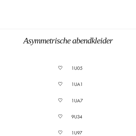
Asymmetrische abendkleider
1U05
1UA1
1UA7
9U34
1U97