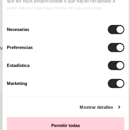
que les haya proporcionado o que hayan recopilado a
partir del uso que haya hecho de sus servicios.
7CZ01TERCB0
Selección
Necesarias
de
consentimiento
Preferencias
VERLINKTE SAMMLUNGEN
Estadística
Marketing
Mostrar detalles
Permitir todas
KATEGORIEN