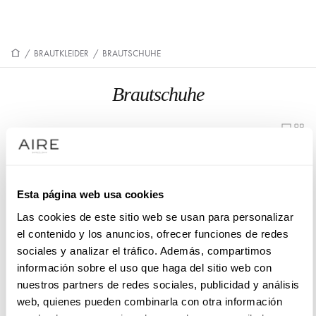
/
BRAUTKLEIDER
/
BRAUTSCHUHE
Brautschuhe
4CZ03ANTEA0
4CZ03TERCA0
Esta página web usa cookies
5CZ01ANTEA0
5CZ01REJAA0
Las cookies de este sitio web se usan para personalizar
7CZ03ANTEB0
8CZ14RASOM0
el contenido y los anuncios, ofrecer funciones de redes
sociales y analizar el tráfico. Además, compartimos
información sobre el uso que haga del sitio web con
2CZ07PIELA0
4CZ03PIELA0
nuestros partners de redes sociales, publicidad y análisis
web, quienes pueden combinarla con otra información
5CZ01TERCA0
7CZ01ANTEB0