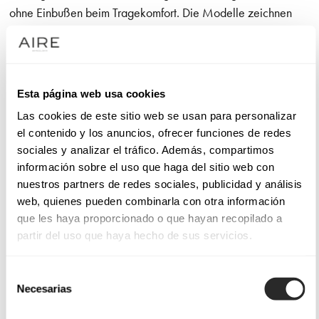
ohne Einbußen beim Tragekomfort. Die Modelle zeichnen
sich durch atmungsaktive Stoffe und leichte Schnitte aus und
sind für Festlichkeiten im Freien in den warmen Monaten
gedacht. Entdecken Sie Ausführungen, in denen Sie strahlend
schön sein und jeden Augenblick Ihrer Hochzeitsfeier
Esta página web usa cookies
genießen werden.
Las cookies de este sitio web se usan para personalizar
el contenido y los anuncios, ofrecer funciones de redes
Frische Stoffe für Sommerhochzeiten
sociales y analizar el tráfico. Además, compartimos
información sobre el uso que haga del sitio web con
Für eine Sommerhochzeit sollten geeignete Stoffe gewählt
nuestros partners de redes sociales, publicidad y análisis
web, quienes pueden combinarla con otra información
werden, damit Sie sich wohlfühlen und bezaubernd aussehen.
que les haya proporcionado o que hayan recopilado a
Deshalb werden unsere Brautkleider für den Sommer aus
partir del uso que haya hecho de sus servicios.
leichten Geweben wie Chiffon, Tüll und Crêpe angefertigt.
Diese Ausführungen sind atmungsaktiv und gewährleisten
Selección
Frische während der ganzen Feier.
Necesarias
de
consentimiento