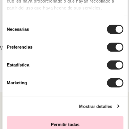
que les haya proporcionado o que hayan recopilado a
partir del uso que haya hecho de sus servicios.
1U39
Selección
Necesarias
de
consentimiento
Preferencias
VERLINKTE SAMMLUNGEN
Estadística
Marketing
Mostrar detalles
Permitir todas
KATEGORIEN