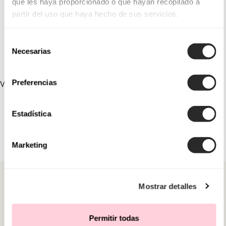
que les haya proporcionado o que hayan recopilado a
partir del uso que haya hecho de sus servicios.
1UA5
1U75
Selección
Necesarias
de
consentimiento
Preferencias
VERLINKTE SAMMLUNGEN
Estadística
Marketing
Mostrar detalles
Permitir todas
KATEGORIEN