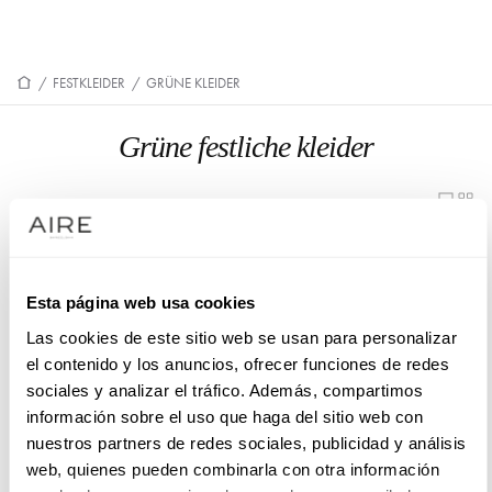
/
FESTKLEIDER
/
GRÜNE KLEIDER
Grüne festliche kleider
1UB3
1U35
Esta página web usa cookies
1UA8
1U31
Las cookies de este sitio web se usan para personalizar
1U90
1U50
el contenido y los anuncios, ofrecer funciones de redes
sociales y analizar el tráfico. Además, compartimos
información sobre el uso que haga del sitio web con
1U24
1U63
nuestros partners de redes sociales, publicidad y análisis
web, quienes pueden combinarla con otra información
1U87
1U30