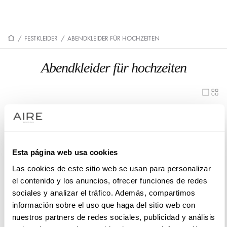
/
FESTKLEIDER
/
ABENDKLEIDER FÜR HOCHZEITEN
Abendkleider für hochzeiten
1UB2
1UB4
1U69
1UA6
1U54
1U55
Esta página web usa cookies
Las cookies de este sitio web se usan para personalizar
1U40
1UA7
el contenido y los anuncios, ofrecer funciones de redes
1U86
9U50
sociales y analizar el tráfico. Además, compartimos
información sobre el uso que haga del sitio web con
9U34
9U68
nuestros partners de redes sociales, publicidad y análisis
8U96
1U63