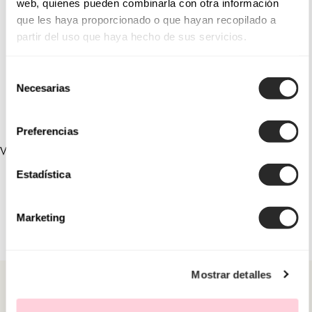
web, quienes pueden combinarla con otra información
que les haya proporcionado o que hayan recopilado a
1U66
1U84
partir del uso que haya hecho de sus servicios.
1U87
1U79
Selección
1U10
1U01
Necesarias
de
consentimiento
Preferencias
VERLINKTE SAMMLUNGEN
Estadística
Marketing
Mostrar detalles