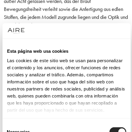
außer Acht gelassen werden, das der Braut
Bewegungsfreiheit verleiht sowie die Anfertigung aus edlen
Stoffen, die jedem Modell zugrunde liegen und die Optik und
Haptik bezaubern
Die Stoffe und Stile unserer Brautkleider
Esta página web usa cookies
Die Brautkleider von Aire Barcelona sind mit Verarbeitungen
Las cookies de este sitio web se usan para personalizar
und Applikationen versehen, die einen bewundernswerten
el contenido y los anuncios, ofrecer funciones de redes
Stil hervorheben. Dabei kann es sich um
meerjungfrau
sociales y analizar el tráfico. Además, compartimos
brautkleider
mit geschnürtem Brust- und Taillenbereich
información sobre el uso que haga del sitio web con
handeln, die den Körper zart und mit der richtigen Brise
nuestros partners de redes sociales, publicidad y análisis
Gewagtheit umhüllen.
web, quienes pueden combinarla con otra información
que les haya proporcionado o que hayan recopilado a
In unseren Kollektionen an Brautkleidern Aire Atelier, Aire
partir del uso que haya hecho de sus servicios.
Barcelona, Aire Boho, Aire Royale und Aire Diamond finden
Sie nicht nur sehr viele unterschiedliche Designs, sondern
Selección
Necesarias