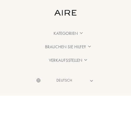
KATEGORIEN
BRAUCHEN SIE HILFE?
VERKAUFSSTELLEN
© 2026 Aire Barcelona
·
Rechtliche Hinweise
·
Datenschutzerklärung
·
Cookie-Richtlinien entnehmen