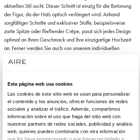
aktuellen Stil sucht. Dieser Schnitt ist einzig für die Betonung
der Figur, da der Hals optisch verlängert wird. Anhand
sorgfältiger Schnitte und exklusiver Stoffe, beispielsweise
zarte Spitze oder fließender Crêpe, passt sich jedes Design
optimal an Ihren Geschmack und Ihre einzigartige Hochzeit
an. Ferner werden Sie auch von unserem individuellen
Beraterteam bei der Wahl des idealen Modells begleitet, das
Ihre natürliche Schönheit zur Geltung bringt.
Unsere Brautkleider mit V-Ausschnitt
Esta página web usa cookies
Las cookies de este sitio web se usan para personalizar
Die Brautkleider mit V-Ausschnitt sind die schönste Lösung,
el contenido y los anuncios, ofrecer funciones de redes
wenn Sie Eleganz und Schlichtheit wünschen. Der V-
sociales y analizar el tráfico. Además, compartimos
Ausschnitt verleiht Eleganz mit einem modernen und
información sobre el uso que haga del sitio web con
verführerischen Flair. Diese Art Ausschnitt stilisiert optisch den
nuestros partners de redes sociales, publicidad y análisis
Hals und lenkt den Blick dezent auf den Oberkörper. Das
web, quienes pueden combinarla con otra información
que les haya proporcionado o que hayan recopilado a