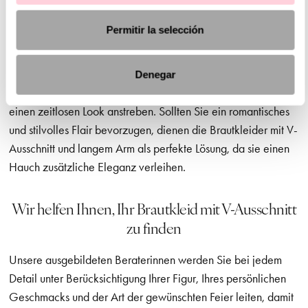
Entscheidung, bei der der Halsbereich in den Vordergrund tritt
und damit die Figur ausgeglichen wird und sich für eine
Permitir la selección
umfangreiche Auswahl an Hochzeitsstilen eignet. In unserer
Kollektion finden Sie von minimalistischen Designs bis zu
Entwürfen mit Spitze und Strass, einschließlich einer Auswahl
Denegar
an Brautkleidern mit V-Ausschnitt, alles für diejenigen, die
einen zeitlosen Look anstreben. Sollten Sie ein romantisches
und stilvolles Flair bevorzugen, dienen die Brautkleider mit V-
Ausschnitt und langem Arm als perfekte Lösung, da sie einen
Hauch zusätzliche Eleganz verleihen.
Wir helfen Ihnen, Ihr Brautkleid mit V-Ausschnitt
zu finden
Unsere ausgebildeten Beraterinnen werden Sie bei jedem
Detail unter Berücksichtigung Ihrer Figur, Ihres persönlichen
Geschmacks und der Art der gewünschten Feier leiten, damit