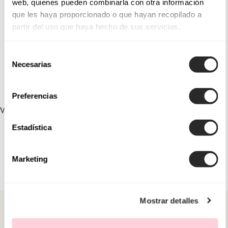
web, quienes pueden combinarla con otra información
que les haya proporcionado o que hayan recopilado a
1U33
1U41
partir del uso que haya hecho de sus servicios.
1UA7
1U86
Selección
9U50
9U81
Necesarias
de
consentimiento
Preferencias
VERLINKTE SAMMLUNGEN
Estadística
Marketing
Mostrar detalles