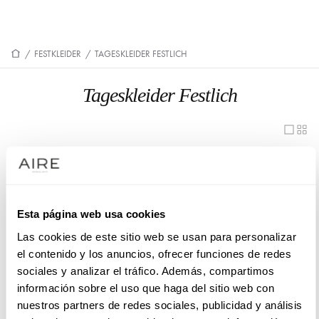
/
FESTKLEIDER
/
TAGESKLEIDER FESTLICH
Tageskleider Festlich
1UB3
1U29
1U35
1UA8
1U43
1UA6
Esta página web usa cookies
Las cookies de este sitio web se usan para personalizar
1UA9
1U93
el contenido y los anuncios, ofrecer funciones de redes
1U31
1U90
sociales y analizar el tráfico. Además, compartimos
información sobre el uso que haga del sitio web con
1U50
1U40
nuestros partners de redes sociales, publicidad y análisis
1U24
1U42