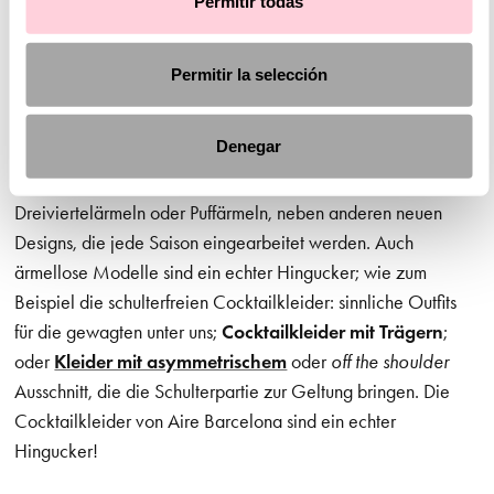
Permitir todas
Cocktailkleider
! Romantik pur.
Auch die Ärmel sind ein echtes Highlight: Sie geben dem
Permitir la selección
Look einen innovativen Touch. Bei Aire Barcelona finden Sie
Abend- und Cocktailkleider mit den unterschiedlichsten
Denegar
Ärmeln:
Cocktailkleider mit langen Ärmeln
, mit kurzen
Ärmeln, mit Spitzenärmeln oder mit transparentem Stoff, mit
Dreiviertelärmeln oder Puffärmeln, neben anderen neuen
Designs, die jede Saison eingearbeitet werden. Auch
ärmellose Modelle sind ein echter Hingucker; wie zum
Beispiel die schulterfreien Cocktailkleider: sinnliche Outfits
für die gewagten unter uns;
Cocktailkleider mit Trägern
;
oder
Kleider mit asymmetrischem
oder
off the shoulder
Ausschnitt, die die Schulterpartie zur Geltung bringen. Die
Cocktailkleider von Aire Barcelona sind ein echter
Hingucker!