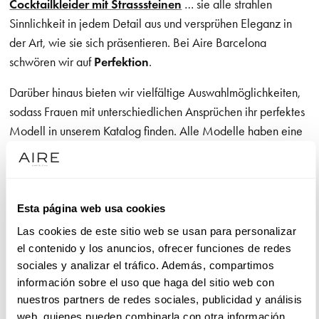
Cocktailkleider mit Strasssteinen
… sie alle strahlen
Sinnlichkeit in jedem Detail aus und versprühen Eleganz in
der Art, wie sie sich präsentieren. Bei Aire Barcelona
schwören wir auf
Perfektion
.
Darüber hinaus bieten wir vielfältige Auswahlmöglichkeiten,
sodass Frauen mit unterschiedlichen Ansprüchen ihr perfektes
Modell in unserem Katalog finden. Alle Modelle haben eine
gemeinsame Eigenschaft: Sie strahlen
Weiblichkeit
aus. Die
Schnittformen, die Details, die Ausschnitte, die Röcke, die
Farben, die Verarbeitungen … jeder Stich der Aire Barcelona-
Kleider ist darauf ausgelegt, Frauen besonders weiblich
Esta página web usa cookies
aussehen zu lassen.
Las cookies de este sitio web se usan para personalizar
el contenido y los anuncios, ofrecer funciones de redes
sociales y analizar el tráfico. Además, compartimos
Cocktailkleider für Hochzeiten und besondere Anlässe
información sobre el uso que haga del sitio web con
nuestros partners de redes sociales, publicidad y análisis
Sinnlichkeit und ein formeller Stil verschmelzen und
web, quienes pueden combinarla con otra información