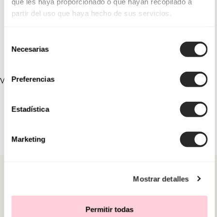
que les haya proporcionado o que hayan recopilado a
9U20
8U83
partir del uso que haya hecho de sus servicios.
1U10
1U01
Selección
Necesarias
de
consentimiento
Preferencias
VERLINKTE SAMMLUNGEN
Estadística
Marketing
Mostrar detalles
Permitir todas
KATEGORIEN