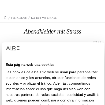
/
FESTKLEIDER
/
KLEIDER MIT STRASS
Abendkleider mit Strass
1U27
1U21
1U06
1U05
Esta página web usa cookies
1U22
1U23
Las cookies de este sitio web se usan para personalizar
el contenido y los anuncios, ofrecer funciones de redes
1U13
1U28
sociales y analizar el tráfico. Además, compartimos
información sobre el uso que haga del sitio web con
1U08
1U11
nuestros partners de redes sociales, publicidad y análisis
1U07
9U16
web, quienes pueden combinarla con otra información