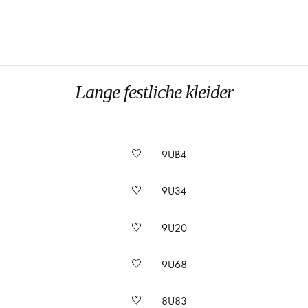
Lange festliche kleider
9UB4
9U34
9U20
9U68
8U83