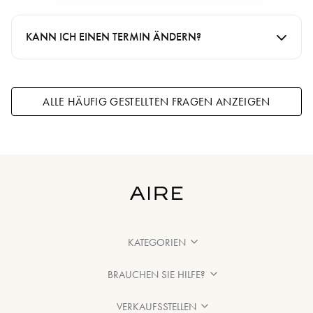
Wenn Sie Ihr nächstgelegenes Geschäft finden möchten,
nutzen Sie bitte den Filialfinder.
TERMIN VEREINBAREN
KANN ICH EINEN TERMIN ÄNDERN?
FILIALFINDER
Wenn Sie das Datum oder die Uhrzeit Ihres Termins ändern
möchten, wenden Sie sich bitte direkt an das Geschäft, bei
dem Sie Ihren Termin bestätigt haben. Um Kontakt mit Ihrem
ALLE HÄUFIG GESTELLTEN FRAGEN ANZEIGEN
Geschäft aufzunehmen, empfehlen wir Ihnen, den
Filialfinder zu nutzen.
KONTAKT
KATEGORIEN
BRAUCHEN SIE HILFE?
VERKAUFSSTELLEN