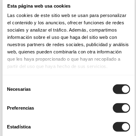
Esta página web usa cookies
LAND
Las cookies de este sitio web se usan para personalizar
el contenido y los anuncios, ofrecer funciones de redes
sociales y analizar el tráfico. Además, compartimos
información sobre el uso que haga del sitio web con
nuestros partners de redes sociales, publicidad y análisis
web, quienes pueden combinarla con otra información
NACHRICHT
que les haya proporcionado o que hayan recopilado a
partir del uso que haya hecho de sus servicios.
Selección
Necesarias
de
consentimiento
Preferencias
Estadística