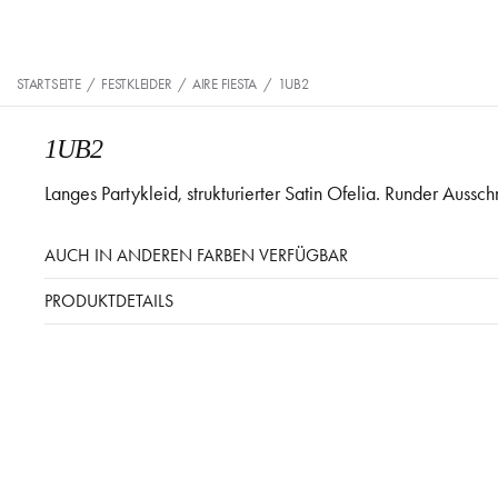
STARTSEITE
/
FESTKLEIDER
/
AIRE FIESTA
/
1UB2
1UB2
Langes Partykleid, strukturierter Satin Ofelia. Runder Aussch
AUCH IN ANDEREN FARBEN VERFÜGBAR
PRODUKTDETAILS