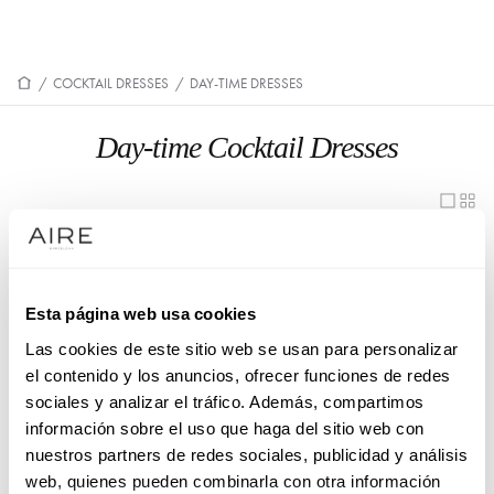
/
COCKTAIL DRESSES
/
DAY-TIME DRESSES
Day-time Cocktail Dresses
1U31
1UB1
1U42
1U34
Esta página web usa cookies
1UA9
1U90
Las cookies de este sitio web se usan para personalizar
1U43
1UA6
el contenido y los anuncios, ofrecer funciones de redes
sociales y analizar el tráfico. Además, compartimos
1U77
1U67
información sobre el uso que haga del sitio web con
1U30
1U95
nuestros partners de redes sociales, publicidad y análisis
web, quienes pueden combinarla con otra información
1U72
1U35