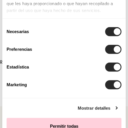
que les haya proporcionado o que hayan recopilado a
1U29
1U74
partir del uso que haya hecho de sus servicios.
1U33
1U97
Selección
1U93
1U41
Necesarias
de
consentimiento
Preferencias
RELATED COLLECTIONS
Estadística
Marketing
Mostrar detalles
Permitir todas