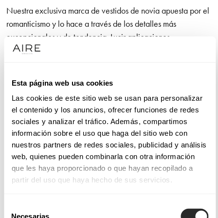
Nuestra exclusiva marca de vestidos de novia apuesta por el
romanticismo y lo hace a través de los detalles más
excepcionales y de tendencia. Lucir aplicaciones
extraordinarias de camino al altar es un lujo. No olvidamos el
diseño de líneas puras que otorga a la novia una amplia
libertad de movimiento, así como la confección con telas
Esta página web usa cookies
nobles que utilizamos en cada modelo y que son un gusto
Las cookies de este sitio web se usan para personalizar
para la vista y para el tacto.
el contenido y los anuncios, ofrecer funciones de redes
sociales y analizar el tráfico. Además, compartimos
Sucumbirás con la línea de vestidos de alta costura Aire
información sobre el uso que haga del sitio web con
Atelier si tus máximas son calidad y moda. Sentirás
nuestros partners de redes sociales, publicidad y análisis
admiración por los modelos Aire Barcelona, que funden la
web, quienes pueden combinarla con otra información
elegancia con la sensualidad, dando lugar a confecciones
que les haya proporcionado o que hayan recopilado a
muy femeninas con las que celebrar el amor. Y te gustarán los
partir del uso que haya hecho de sus servicios.
diseños de Aire Boho si eres una novia con sensibilidad por
los detalles que, decididamente, quiere dar el “sí, quiero”
Selección
enfundada en un vestido de novia sencillo en apariencia,
Necesarias
de