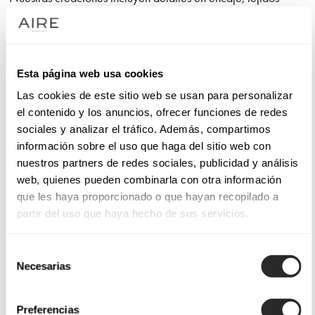
fluidos y cortes favorecedores. Sea cual sea tu estilo,
encontrarás el diseño perfecto para tu boda.
Esta página web usa cookies
Vestidos de novia de manga corta para cada estilo de boda
Las cookies de este sitio web se usan para personalizar
el contenido y los anuncios, ofrecer funciones de redes
Si buscas un diseño perfecto para una boda civil, nuestros
sociales y analizar el tráfico. Además, compartimos
vestidos de novia civil con manga cortan destacan por su
información sobre el uso que haga del sitio web con
sencillez y elegancia. Diseños minimalistas con tejidos suaves
nuestros partners de redes sociales, publicidad y análisis
y cortes modernos que se adaptan a celebraciones íntimas y
web, quienes pueden combinarla con otra información
con encanto. Para bodas clásicas o en entornos románticos,
que les haya proporcionado o que hayan recopilado a
el encaje y los detalles florales aportan un aire tradicional sin
partir del uso que haya hecho de sus servicios.
perder frescura.
Selección
Necesarias
de
Diseños únicos para un look inolvidable
consentimiento
Los vestidos de novia encaje manga corta son una opción
Preferencias