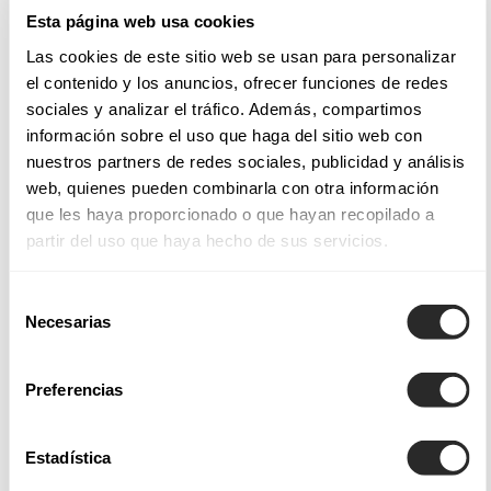
Esta página web usa cookies
Las cookies de este sitio web se usan para personalizar
el contenido y los anuncios, ofrecer funciones de redes
¿CON CUÁNTOS MESES DE ANTELACIÓN TENGO QUE
sociales y analizar el tráfico. Además, compartimos
SOLICITAR MI PRIMERA CITA?
información sobre el uso que haga del sitio web con
nuestros partners de redes sociales, publicidad y análisis
web, quienes pueden combinarla con otra información
que les haya proporcionado o que hayan recopilado a
¿ES OBLIGATORIO PEDIR CITA PREVIA?
partir del uso que haya hecho de sus servicios.
Selección
¿QUÉ DEBO LLEVAR A MI CITA?
Necesarias
de
consentimiento
Preferencias
¿PUEDO IR CON ACOMPAÑANTES A LA CITA?
Estadística