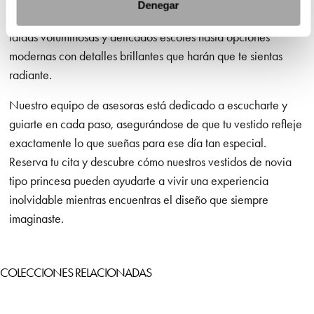
Denegar
personalidad única. Ofrecemos desde modelos clásicos con
faldas voluminosas y delicados escotes hasta opciones
modernas con detalles brillantes que harán que te sientas
radiante.
Nuestro equipo de asesoras está dedicado a escucharte y
guiarte en cada paso, asegurándose de que tu vestido refleje
exactamente lo que sueñas para ese día tan especial.
Reserva tu cita y descubre cómo nuestros vestidos de novia
tipo princesa pueden ayudarte a vivir una experiencia
inolvidable mientras encuentras el diseño que siempre
imaginaste.
COLECCIONES RELACIONADAS