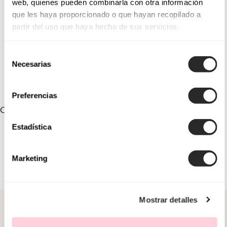
web, quienes pueden combinarla con otra información
que les haya proporcionado o que hayan recopilado a
7LT36PEIN0P
7LT42PEIN00
partir del uso que haya hecho de sus servicios.
9LT06DIAD0P
9LT08PEIN0P
Selección
9LT24DIAD0P
9LT31ENJ00P
Necesarias
de
consentimiento
Preferencias
COLECCIONES RELACIONADAS
Estadística
Marketing
Mostrar detalles