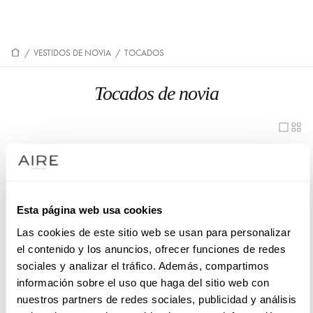
/
VESTIDOS DE NOVIA
/
TOCADOS
Tocados de novia
4LT25TOCA0P
4LT50DIAD0P
4LT51DIAD0P
7LT19PREN0P
7LT25PREN0P
4LT12PREN0P
Esta página web usa cookies
Las cookies de este sitio web se usan para personalizar
7LT04DIAD0P
7LT05PREN0P
el contenido y los anuncios, ofrecer funciones de redes
7LT28DIAD0P
7LT56PREN00
sociales y analizar el tráfico. Además, compartimos
información sobre el uso que haga del sitio web con
8LT19PEIN00
8LT39TOCA00
nuestros partners de redes sociales, publicidad y análisis
7LT08PEIN0P
7LT24DIAD0P