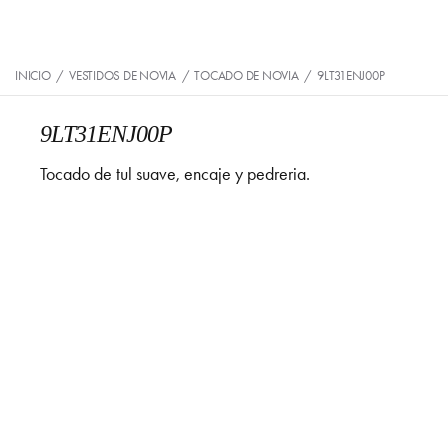
INICIO
/
VESTIDOS DE NOVIA
/
TOCADO DE NOVIA
/
9LT31ENJ00P
9LT31ENJ00P
Tocado de tul suave, encaje y pedreria.