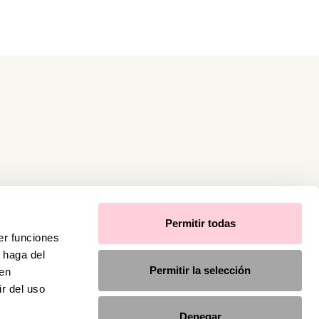
Permitir todas
er funciones
 haga del
Permitir la selección
den
r del uso
Denegar