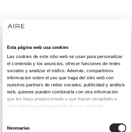
/
ABITI DA SPOSA
/
ACCESSORIO PER CAPELLI DA SPOSA
/
9LT31ENJ00P
9LT31ENJ00P
Esta página web usa cookies
Copricapo di tulle morbido, pizzo e strass.
Las cookies de este sitio web se usan para personalizar
el contenido y los anuncios, ofrecer funciones de redes
sociales y analizar el tráfico. Además, compartimos
información sobre el uso que haga del sitio web con
PRENOTA UN APPUNTAMENTO
nuestros partners de redes sociales, publicidad y análisis
web, quienes pueden combinarla con otra información
que les haya proporcionado o que hayan recopilado a
partir del uso que haya hecho de sus servicios.
Selección
Necesarias
de