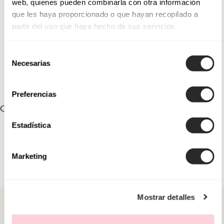
web, quienes pueden combinarla con otra información
que les haya proporcionado o que hayan recopilado a
1U90
1U01
partir del uso que haya hecho de sus servicios.
1U20
1U96
Selección
1U55
1U81
Necesarias
de
consentimiento
Preferencias
COLLEZIONI COLLEGATE
Estadística
Marketing
Mostrar detalles