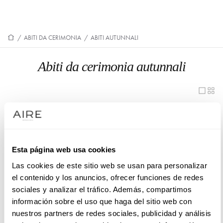
/
ABITI DA CERIMONIA
/
ABITI AUTUNNALI
Abiti da cerimonia autunnali
1U36
1UA9
1UA7
1U66
1UA8
1U31
Esta página web usa cookies
Las cookies de este sitio web se usan para personalizar
1U74
1U63
el contenido y los anuncios, ofrecer funciones de redes
1UB4
1U37
sociales y analizar el tráfico. Además, compartimos
información sobre el uso que haga del sitio web con
1U40
1U69
nuestros partners de redes sociales, publicidad y análisis
1U84
1U62