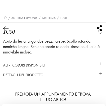
/
ABITI DA CERIMONIA
/
AIRE FIESTA
/
1U90
1U90
Abito da festa lungo, due pezzi, crêpe. Scollo rotondo,
maniche lunghe. Schiena aperta rotonda, strascico di taffetà
rimovibile incluso.
ALTRI COLORI DISPONIBILI
DETTAGLI DEL PRODOTTO
PRENOTA UN APPUNTAMENTO E TROVA
IL TUO ABITO!