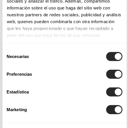
sociales y analizar el tráfico. Además, compartimos
información sobre el uso que haga del sitio web con
QUINZY
QUEL
nuestros partners de redes sociales, publicidad y análisis
QUINN
QAMAR
web, quienes pueden combinarla con otra información
que les haya proporcionado o que hayan recopilado a
QUISME
QUINDE
partir del uso que haya hecho de sus servicios.
Selección
Necesarias
de
La colección Aire Diamond presenta diseños
fluidos
con
consentimiento
icónicos cuerpos-joya
, que se enriquecen con encajes
Preferencias
bordados, y se combian con las faldas de crep,
georgette
y
muss. Para las novias modernas, destacan nuevamente los
escotes bikini
, con delicados
tirantes de pedrería
.
Estadística
¡Elegancia y sensualidad! Además, se propone
complementar las apuestas nupciales con
fluidas capas de
Marketing
tul
. Sin duda, las novias se sentirán tan únicas como imaginan
para su gran día.