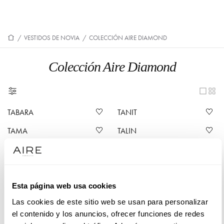
/
VESTIDOS DE NOVIA
/
COLECCIÓN AIRE DIAMOND
Colección Aire Diamond
TABARA
TANIT
TAMA
TALIN
TATIANA
TIZANA
TELINE
TIANA
Esta página web usa cookies
TIBER
TERESA
Las cookies de este sitio web se usan para personalizar
QOTY
QUISS
el contenido y los anuncios, ofrecer funciones de redes
QUISPE
QORI